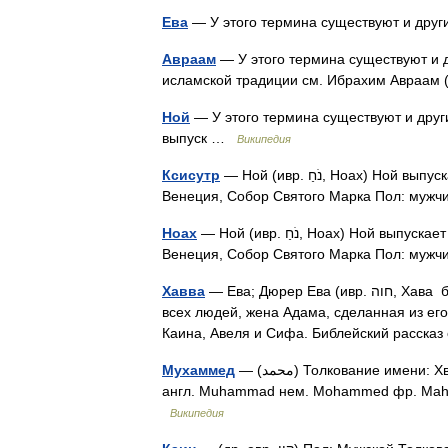
Ева
Авраам
— У этого термина существуют и д
Ной
— У этого термина существуют и другие значен
выпуск …
Википедия
Ксисутр
— Ной (ивр. נֹחַ‎, Ноах) Ной выпускает голубя из ковчега Фрагмент мозаики к. XII нач. XIII вв.
Венеция, Собор Святого Марка Пол: мужч
Ноах
— Ной (ивр. נֹחַ‎, Ноах) Ной выпускает голубя из ковчега Фрагмент мозаики к. XII нач. XIII вв.
Венеция, Собор Святого Марка Пол: мужч
Хавва
— Ева; Дюрер Ева (ивр. חוה‎, Хава букв. «дающая жизнь») в авраамических религиях праматерь
всех людей, жена Адама, сделанная из его
Каина, Авеля и Сифа. Библейский расск
Мухаммед
— (محمد) Толкование имени: Хвалимый, прославляемый Имя на других языках: араб. محمد‎‎
англ. Muhammad нем. Mohammed фр. Maho
Википедия