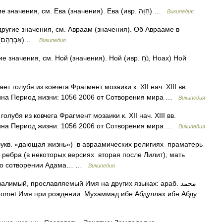
— У этого термина существуют и другие значения, см. Ева (значения). Ева (ивр. חַוָּה‎) …
Википедия
ругие значения, см. Авраам (значения). Об Аврааме в
исламской традиции см. Ибрахим Авраам (אַבְרָהָם) …
Википедия
ия, см. Ной (значения). Ной (ивр. נֹחַ‎, Ноах) Ной
ина Период жизни: 1056 2006 от Сотворения мира …
Википедия
ина Период жизни: 1056 2006 от Сотворения мира …
Википедия
 ребра (в некоторых версиях вторая после Лилит), мать
аз о сотворении Адама… …
Википедия
met Имя при рождении: Мухаммад ибн Абдуллах ибн Абду …