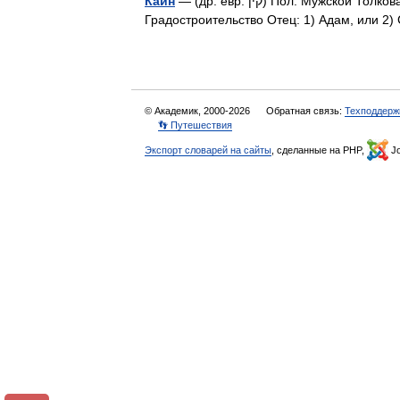
Каин
— (др. евр. קין) Пол: Мужской Толкование имени: «Создавать» Занятие: Земледелие,
Градостроительство Отец: 1) Адам, или 2
© Академик, 2000-2026
Обратная связь:
Техподдерж
👣 Путешествия
Экспорт словарей на сайты
, сделанные на PHP,
Jo