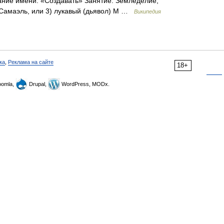
) Самаэль, или 3) лукавый (дьявол) М …
Википедия
ка
,
Реклама на сайте
18+
omla,
Drupal,
WordPress, MODx.