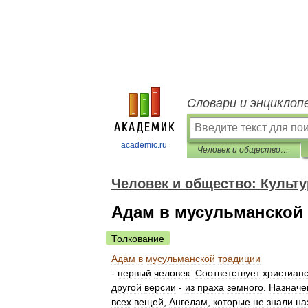
Словари и энциклоп
academic.ru
Человек и общество: Культурология. Словарь-справочник
Человек и общество: Культ
Адам в мусульманской
Толкование
Адам
в
мусульманской
традиции
-
первый
человек
.
Соответствует
христиан
другой
версии
-
из
праха
земного
.
Назначе
всех
вещей
,
Ангелам
,
которые
не
знали
на