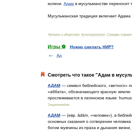
колени
.
Адам
в
мусульманстве
переносит
Мусульманская
традиция
включает
Адама
Человек
и
общество:
Культурология
.
Словарь
-
справо
Игры ⚽
Нужно сделать НИР?
Ад
Смотреть что такое "Адам в мусул
АДАМ
— символ библейского, «ветхого» п
«аббата», обозначающего красную землю 
прослеживается в латинском языке: hum
Энциклопедия
АДАМ
— (евр. âdâm, «человек»), в библей
основных сказания о сотворении человека 
богом мужчины из праха и дыхания жизни,