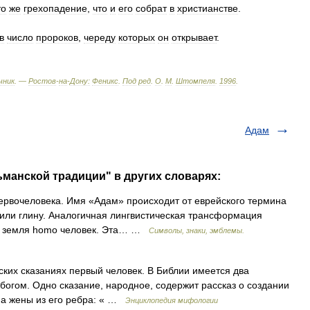
то
же
грехопадение
,
что
и
его
собрат
в
христианстве
.
в
число
пророков
,
череду
которых
он
открывает
.
чник
. —
Ростов
-
на
-
Дону:
Феникс
.
Под
ред
.
О
.
М
.
Штомпеля
.
1996
.
Адам
ьманской традиции" в других словарях:
ервочеловека. Имя «Адам» происходит от еврейского термина
или глину. Аналогичная лингвистическая трансформация
us земля homo человек. Эта… …
Символы, знаки, эмблемы.
ских сказаниях первый человек. В Библии имеется два
богом. Одно сказание, народное, содержит рассказ о создании
 а жены из его ребра: « …
Энциклопедия мифологии