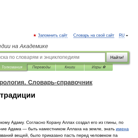
Запомнить сайт
Словарь на свой сайт
RU
едии на Академике
Найти!
Толкования
Переводы
Книги
Игры ⚽
урология. Словарь-справочник
 традиции
скому
Адаму
.
Согласно
Корану
Аллах
создал
его
из
глины
,
по
ние
Адама
—
быть
наместником
Аллаха
на
земле
,
знать
имена
званий
вещей
,
было
приказано
пасть
перед
человеком
па